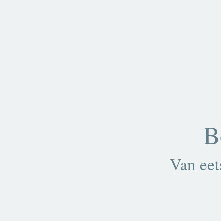
B
Van eet