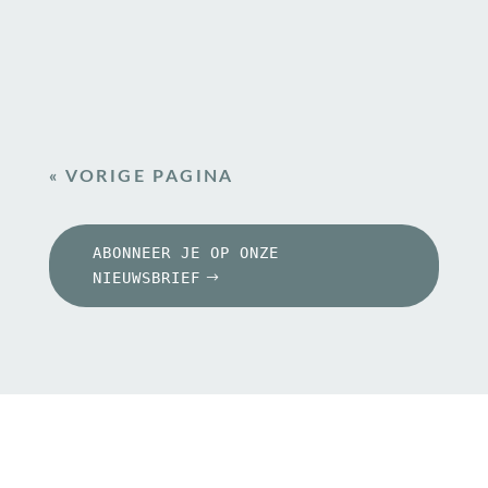
Schermen zijn overal. In onze broekzak. Op
het nachtkastje. Aan tafel. Op het toilet. In de
klas....
« VORIGE PAGINA
ABONNEER JE OP ONZE
NIEUWSBRIEF