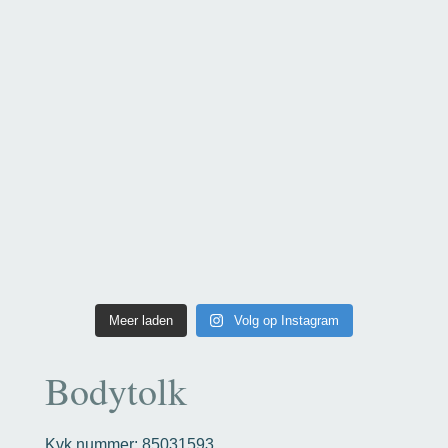
Meer laden
Volg op Instagram
Bodytolk
Kvk nummer: 85031593