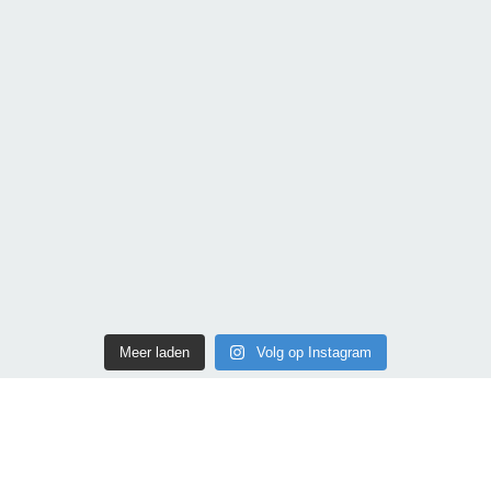
Meer laden
Volg op Instagram
Bodytolk
Kvk nummer: 85031593