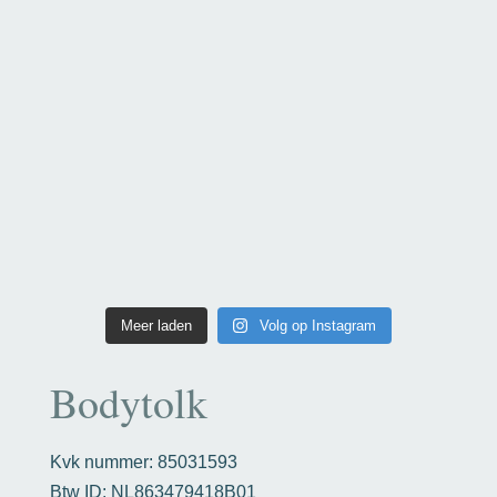
Meer laden
Volg op Instagram
Bodytolk
Kvk nummer: 85031593
Btw ID: NL863479418B01